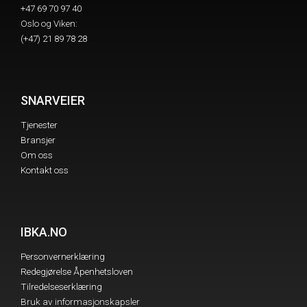
+47 69 70 97 40
Oslo og Viken:
(+47) 21 89 78 28
SNARVEIER
Tjenester
Bransjer
Om oss
Kontakt oss
IBKA.NO
Personvernerklæring
Redegjørelse Åpenhetsloven
Tilredelseserklæring
Bruk av informasjonskapsler