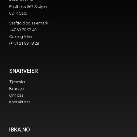
Postboks 567 Skøyen
0214 Oslo
Vesftfold og Telemark:
+47 69 70 97 40
Oslo og Viken:
(+47) 21 89 78 28
SNARVEIER
Tjenester
Bransjer
Om oss
Kontakt oss
IBKA.NO